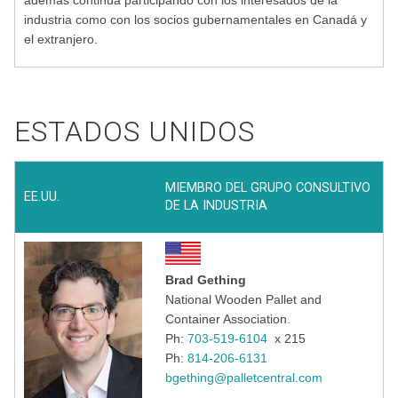
además continúa participando con los interesados de la
industria como con los socios gubernamentales en Canadá y
el extranjero.
ESTADOS UNIDOS
MIEMBRO DEL GRUPO CONSULTIVO
EE.UU.
DE LA INDUSTRIA
Brad Gething
National Wooden Pallet and
Container Association.
Ph:
703-519-6104
x 215
Ph:
814-206-6131
bgething@palletcentral.com