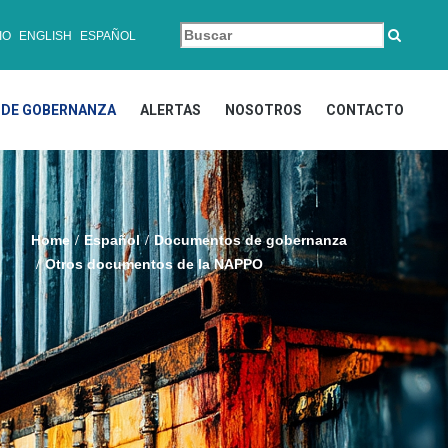
IO
ENGLISH
ESPAÑOL
DE GOBERNANZA
ALERTAS
NOSOTROS
CONTACTO
Home
Español
Documentos de gobernanza
Otros documentos de la NAPPO